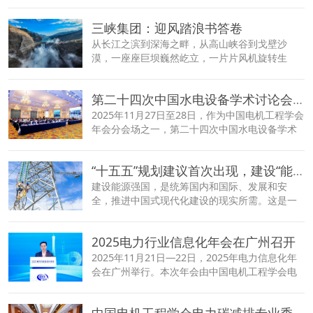
流输电工程（以下简称“金上—湖北工程”）建成投
运。
三峡集团：迎风踏浪书答卷
从长江之滨到深海之畔，从高山峡谷到戈壁沙
漠，一座座巨坝巍然屹立，一片片风机旋转生
风，一排排光伏方阵铺展在高原、滩涂与山地之
间，共同构成新时代中国的能源版图。
第二十四次中国水电设备学术讨论会召开
2025年11月27日至28日，作为中国电机工程学会
年会分会场之一，第二十四次中国水电设备学术
讨论会在重庆市召开。
“十五五”规划建议首次出现，建设“能源强国”
建设能源强国，是统筹国内和国际、发展和安
全，推进中国式现代化建设的现实所需。这是一
项系统工程，仍需坚持先立后破、稳中求进
2025电力行业信息化年会在广州召开
2025年11月21日—22日，2025年电力信息化年
会在广州举行。本次年会由中国电机工程学会电
力信息化专业委员会主办，南方电网数字电网集
团有限公司承办
中国电机工程学会电力碳减排专业委员会2025年工作会议暨电力行业碳足迹与低碳发展论坛举办