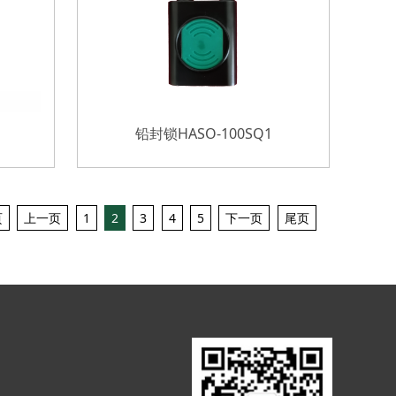
1
铅封锁HASO-100SQ1
页
上一页
1
2
3
4
5
下一页
尾页